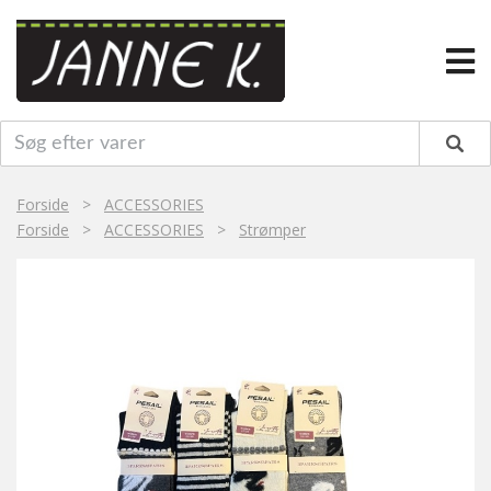
Forside
>
ACCESSORIES
Forside
>
ACCESSORIES
>
Strømper