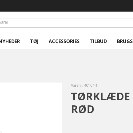
NYHEDER
TØJ
ACCESSORIES
TILBUD
BRUGS
Varenr.
40104-1
TØRKLÆDE 
RØD