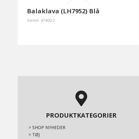
Balaklava (LH7952) Blå
Varenr.
47400-2
PRODUKTKATEGORIER
>
SHOP NYHEDER
>
TØJ