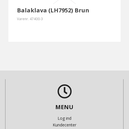
Balaklava (LH7952) Brun
Varenr.
47400-3
MENU
Log ind
Kundecenter