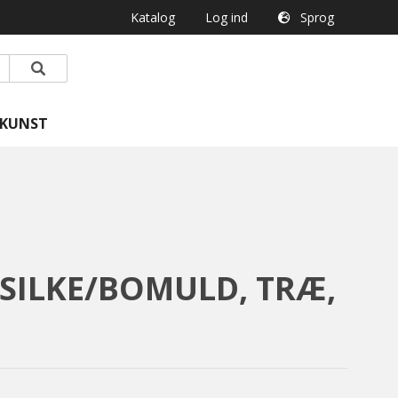
Katalog
Log ind
Sprog
KUNST
SILKE/BOMULD, TRÆ,