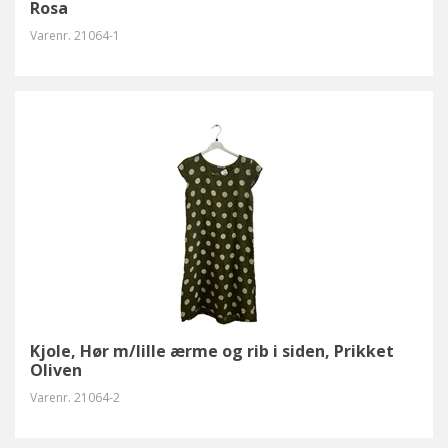
Rosa
Varenr.
21064-1
Kjole, Hør m/lille ærme og rib i siden, Prikket
Oliven
Varenr.
21064-2