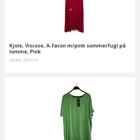
Kjole, Viscose, A-facon m/pink sommerfugl på
lomme, Pink
Varenr.
27577-2