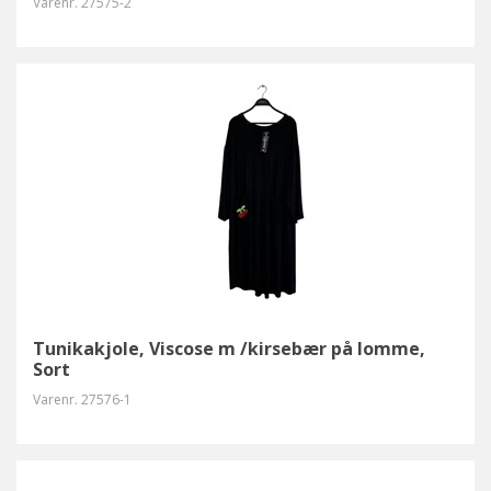
Varenr.
27575-2
Tunikakjole, Viscose m /kirsebær på lomme,
Sort
Varenr.
27576-1