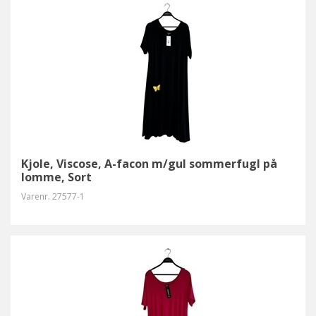
Kjole, Viscose, A-facon m/gul sommerfugl på
lomme, Sort
Varenr.
27577-1