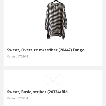
Sweat, Oversize m/striber (20447) Fango
Varenr.
17020-3
Sweat, Basic, stribet (20334) Blå
Varenr.
17021-1