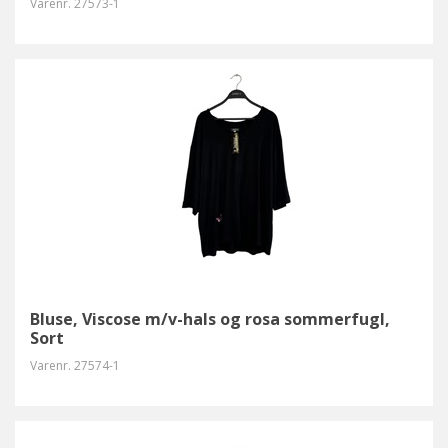
Varenr.
27573-1
Bluse, Viscose m/v-hals og rosa sommerfugl,
Sort
Varenr.
27574-1