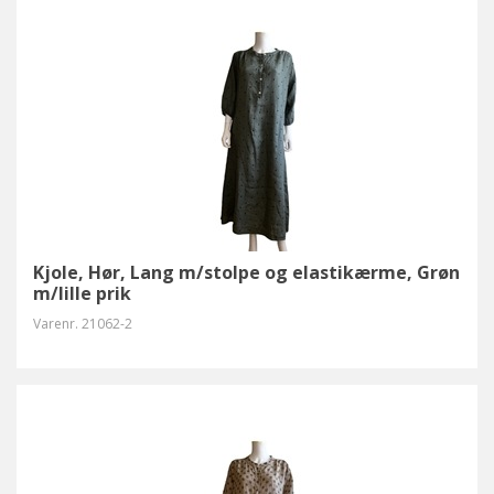
Kjole, Hør, Lang m/stolpe og elastikærme, Grøn
m/lille prik
Varenr.
21062-2