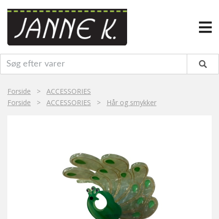
Forside
>
ACCESSORIES
Forside
>
ACCESSORIES
>
Hår og smykker