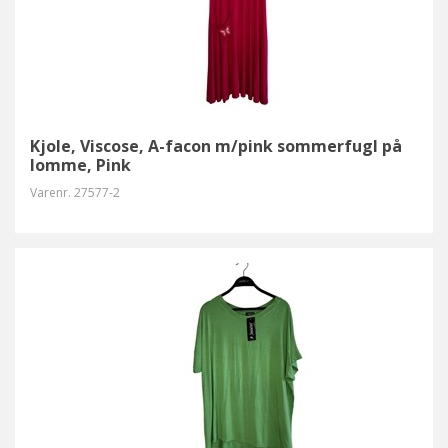
Kjole, Viscose, A-facon m/pink sommerfugl på
lomme, Pink
Varenr.
27577-2