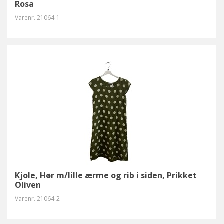
Rosa
Varenr.
21064-1
Kjole, Hør m/lille ærme og rib i siden, Prikket
Oliven
Varenr.
21064-2