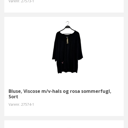
Varenr.
27573-1
Bluse, Viscose m/v-hals og rosa sommerfugl,
Sort
Varenr.
27574-1