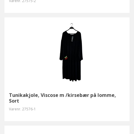
Varenr.
27575-2
Tunikakjole, Viscose m /kirsebær på lomme,
Sort
Varenr.
27576-1