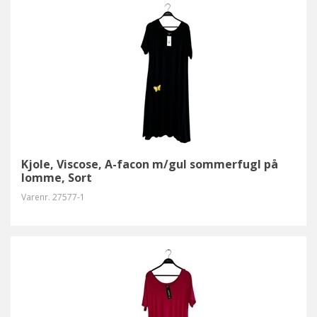
Kjole, Viscose, A-facon m/gul sommerfugl på
lomme, Sort
Varenr.
27577-1