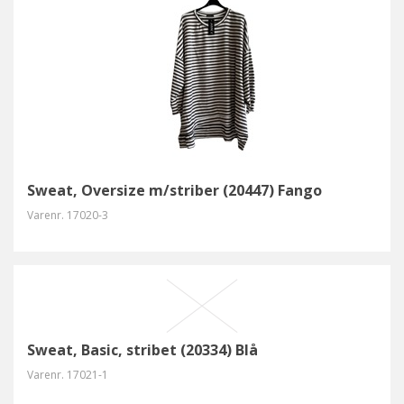
Sweat, Oversize m/striber (20447) Fango
Varenr.
17020-3
Sweat, Basic, stribet (20334) Blå
Varenr.
17021-1