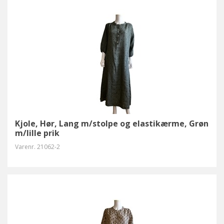
Kjole, Hør, Lang m/stolpe og elastikærme, Grøn
m/lille prik
Varenr.
21062-2